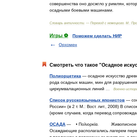
совершенства
оно
досжгло
у
римлян
,
кото
осадными
боевыми
машинами
.
Словарь
античности
. —
Перевод
с
немецкого
.
М
.
:
Про
Игры ⚽
Поможем сделать НИР
Орхомен
Смотреть что такое "Осадное искус
Полиорцетика
— осадное искусство древн
рода осадных машин, мин для разрушения 
циркумвалационных линий …
Военно-истор
Список русскоязычных японистов
— сос
России» (в 2 т. М.: Вост. лит., 2008) В сп
(кроме случаев, когда перевод сопрово
ОСАДА
— • Πολιορκία. Живописное опис
Осаждающие располагались лагерем перед