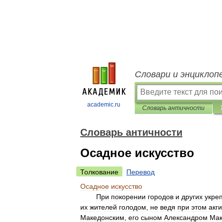
Словари и энциклоп
academic.ru
Словарь античности
Словарь античности
Осадное искусство
Толкование
Перевод
Осадное
искусство
При
покорении
городов
и
других
укре
их
жителей
голодом
,
не
ведя
при
этом
акг
Македонским
,
его
сыном
Александром
Мак