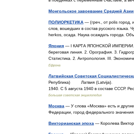
в поединках с переменным счастьем, а 
Монгольское завоевание Средней Азии
ПОЛИОРКЕТИКА
— (греч., от polis город,
слов, вошедших в состав русского языка. Ч
herkos, осада. Наука осаждать города.
Япония
— I КАРТА ЯПОНСКОЙ ИМПЕРИИ. Сод
береговая линия. 2. Орография. 3. Гидрогра
Статистика. 2. Антропология. III. Эконом
Ефрона
Латвийская Советская Социалистическ
Република) Латвия (Latvija). I. 
1940. С 5 августа 1940 в составе СССР. Р
Большая советская энциклопедия
Москва
— У слова «Москва» есть и другие
Федерации, город федерального значен
Викторианская эпоха
— Королева Викт