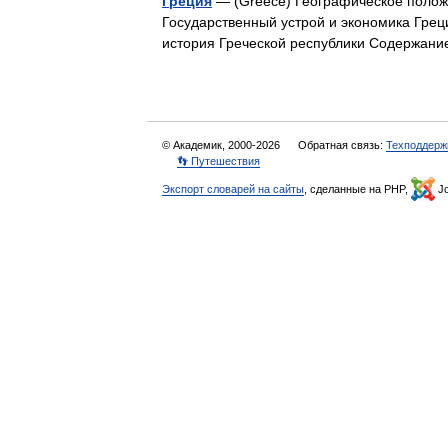
Греция
— (Greece) Географическое полож
Государственный устрой и экономика Греци
история Греческой республики Содержа
© Академик, 2000-2026
Обратная связь:
Техподдерж
👣 Путешествия
Экспорт словарей на сайты
, сделанные на PHP,
Jo