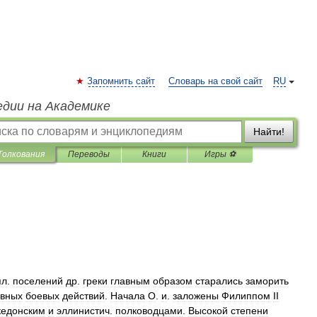
Запомнить сайт
Словарь на свой сайт
RU
едии на Академике
Найти!
Толкования
Переводы
Книги
Игры ⚽
пл
.
поселений
др
.
греки
главным
образом
старались
заморить
ивных
боевых
действий
.
Начала
О
.
и
.
заложены
Филиппом
II
едонским
и
эллинистич
.
полководцами
.
Высокой
степени