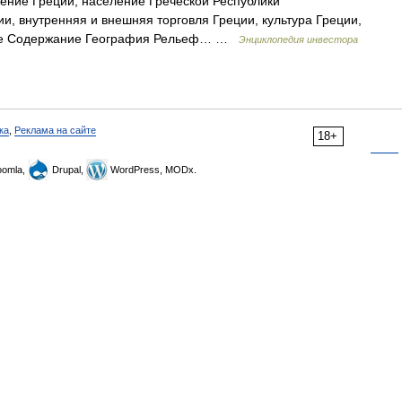
ение Греции, население Греческой Республики
и, внутренняя и внешняя торговля Греции, культура Греции,
ние Содержание География Рельеф… …
Энциклопедия инвестора
ка
,
Реклама на сайте
18+
omla,
Drupal,
WordPress, MODx.