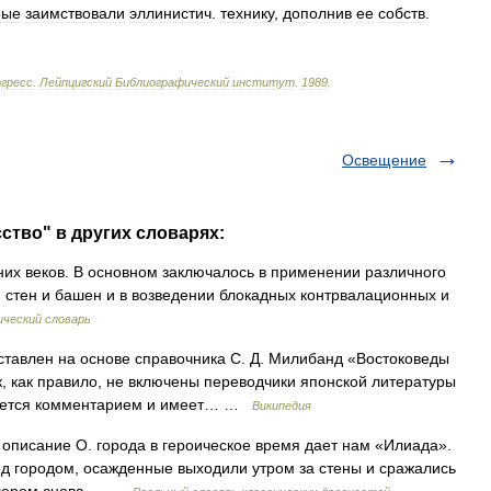
рые
заимствовали
эллинистич
.
технику
,
дополнив
ее
собств
.
гресс
.
Лейпцигский
Библиографический
институт
.
1989
.
Освещение
ство" в других словарях:
их веков. В основном заключалось в применении различного
стен и башен и в возведении блокадных контрвалационных и
ический словарь
тавлен на основе справочника С. Д. Милибанд «Востоковеды
исок, как правило, не включены переводчики японской литературы
ждается комментарием и имеет… …
Википедия
ание О. города в героическое время дает нам «Илиада».
 городом, осажденные выходили утром за стены и сражались