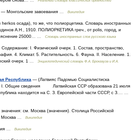
вечером снова… …
Реальный словарь классических древностей
— Монгольские завоевания …
Википедия
 и herkos осада), то же, что полиорцетика. Словарь иностранных
удинов А.Н., 1910. ПОЛИОРКЕТИКА греч., от polis, город, и
 Объяснение 25000… …
Словарь иностранных слов русского языка
ержание: I. Физический очерк. 1. Состав, пространство,
фия. 4. Климат. 5. Растительность. 6. Фауна. II. Население. 1.
ический очерк. 1 …
Энциклопедический словарь Ф.А. Брокгауза и И.А.
ая Республика
— (Латвияс Падомью Социалистиска
Общие сведения Латвийская ССР образована 21 июля
еспублика находится на С. З. Европейской части СССР, с З.… …
 значения: см. Москва (значения). Столица Российской
ия Москва …
Википедия
ория …
Википедия